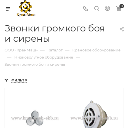
0
Звонки громкого боя
и сирены
—
—
ООО «КранМаш»
Каталог
Крановое оборудование
—
—
Низковольтное оборудование
Звонки громкого боя и сирены
ФИЛЬТР