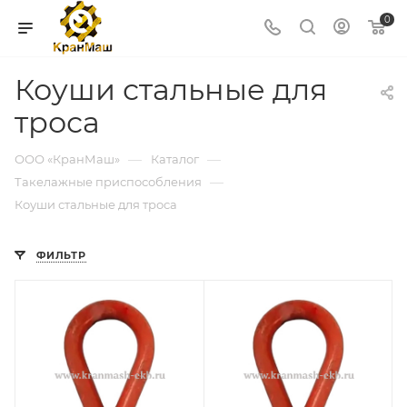
0
Коуши стальные для
троса
—
—
ООО «КранМаш»
Каталог
—
Такелажные приспособления
Коуши стальные для троса
ФИЛЬТР