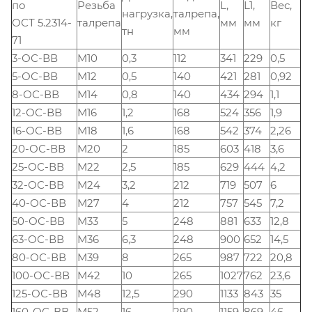
по
Резьба
L,
L1,
Вес,
нагрузка,
талрепа,
ОСТ 5.2314-
талрепа
мм
мм
кг
тн
мм
71
3-ОС-ВВ
М10
0,3
112
341
229
0,5
5-ОС-ВВ
М12
0,5
140
421
281
0,92
8-ОС-ВВ
М14
0,8
140
434
294
1,1
12-ОС-ВВ
М16
1,2
168
524
356
1,9
16-ОС-ВВ
М18
1,6
168
542
374
2,26
20-ОС-ВВ
М20
2
185
603
418
3,6
25-ОС-ВВ
М22
2,5
185
629
444
4,2
32-ОС-ВВ
М24
3,2
212
719
507
6
40-ОС-ВВ
М27
4
212
757
545
7,2
50-ОС-ВВ
М33
5
248
881
633
12,8
63-ОС-ВВ
М36
6,3
248
900
652
14,5
80-ОС-ВВ
М39
8
265
987
722
20,8
100-ОС-ВВ
М42
10
265
1027
762
23,6
125-ОС-ВВ
М48
12,5
290
1133
843
35
160-ОС-ВВ
М52
16
290
1159
869
46