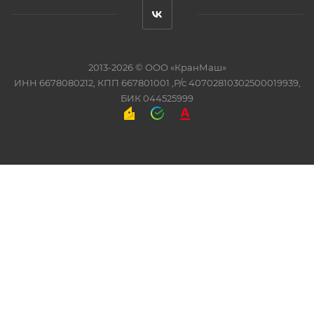
2013-2026 ©
ООО «КранМаш»
ИНН 6678080212, КПП 667801001 ,Р/с 40702810302500019939,
БИК 044525999