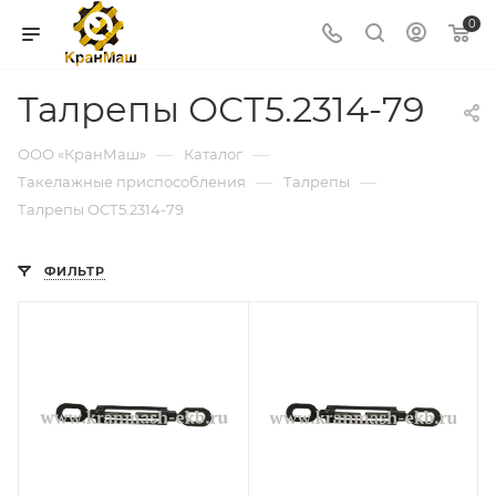
0
Талрепы ОСТ5.2314-79
—
—
ООО «КранМаш»
Каталог
—
—
Такелажные приспособления
Талрепы
Талрепы ОСТ5.2314-79
ФИЛЬТР