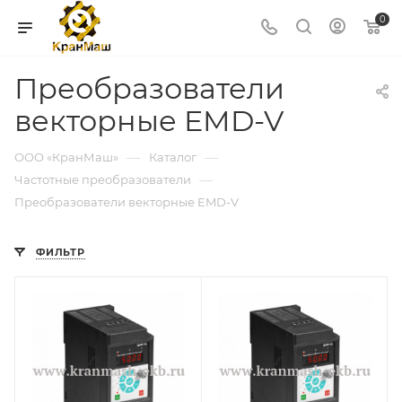
0
Преобразователи
векторные EMD-V
—
—
ООО «КранМаш»
Каталог
—
Частотные преобразователи
Преобразователи векторные EMD-V
ФИЛЬТР