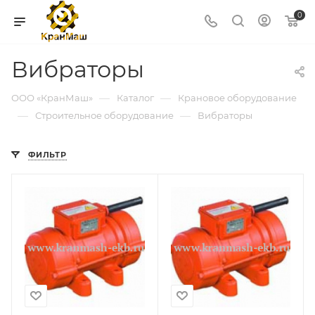
0
Вибраторы
—
—
ООО «КранМаш»
Каталог
Крановое оборудование
—
—
Строительное оборудование
Вибраторы
ФИЛЬТР