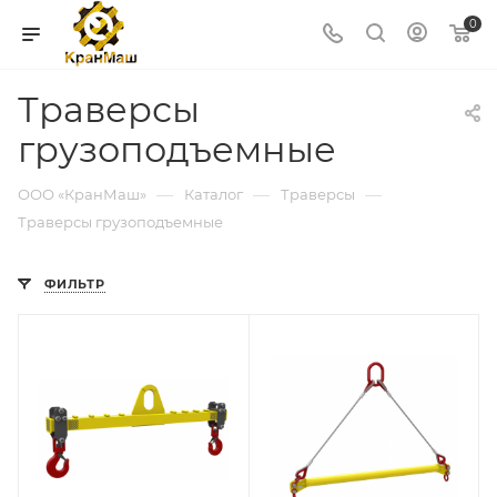
0
Траверсы
грузоподъемные
—
—
—
ООО «КранМаш»
Каталог
Траверсы
Траверсы грузоподъемные
ФИЛЬТР