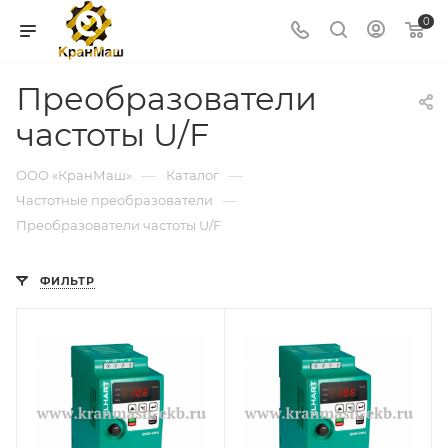
0
Преобразователи
частоты U/F
—
—
ООО «КранМаш»
Каталог
—
Частотные преобразователи
Преобразователи частоты U/F
ФИЛЬТР