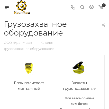
0
Грузозахватное
оборудование
—
—
ООО «КранМаш»
Каталог
Грузозахватное оборудование
Блок полиспаст
Захваты
монтажный
грузоподъемные
Для автомобилей
Для бочек