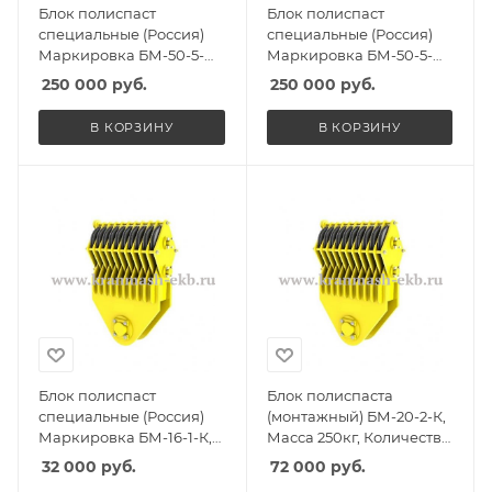
Блок полиспаст
Блок полиспаст
специальные (Россия)
специальные (Россия)
Маркировка БМ-50-5-
Маркировка БМ-50-5-
СГО, Масса 360кг,
ССО, Масса 360кг,
250 000
руб.
250 000
руб.
Количество роликов 5, Г/
Количество роликов 5, Г/
п 32т
п 32т
В КОРЗИНУ
В КОРЗИНУ
Блок полиспаст
Блок полиспаста
специальные (Россия)
(монтажный) БМ-20-2-К,
Маркировка БМ-16-1-К,
Масса 250кг, Количество
Масса 145кг, Количество
роликов 2, Г/п 15т
32 000
руб.
72 000
руб.
роликов 1, Г/п 12,5т