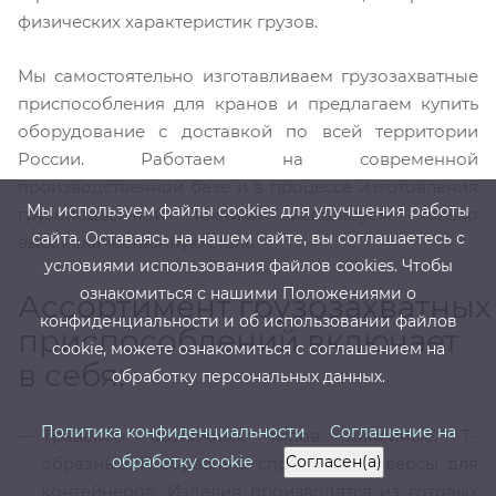
физических характеристик грузов.
Мы самостоятельно изготавливаем грузозахватные
приспособления для кранов и предлагаем купить
оборудование с доставкой по всей территории
России. Работаем на современной
производственной базе и в процессе изготовления
Мы используем файлы cооkies для улучшения работы
грузоподъемной техники используем только
сайта. Оставаясь на нашем сайте, вы соглашаетесь с
высококачественную сталь.
условиями использования файлов cооkies. Чтобы
ознакомиться с нашими Положениями о
Ассортимент грузозахватных
конфиденциальности и об использовании файлов
приспособлений включает
cookie, можете ознакомиться с соглашением на
в себя:
обработку персональных данных.
Политика конфиденциальности
Соглашение на
Траверсы различных типов: линейные, Т-
обработку cookie
Согласен(а)
образные, Н-образные, спредеры, траверсы для
контейнеров. Изделия производятся из готовых