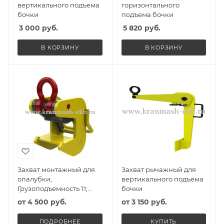
вертикального подъема
горизонтального
бочки
подъема бочки
3 000
руб.
5 820
руб.
В КОРЗИНУ
В КОРЗИНУ
Захват монтажный для
Захват рычажный для
опалубки,
вертикального подъема
Грузоподъемность 1т,
бочки
Масса захвата 6,5кг,
от
4 500 руб.
от
3 150 руб.
Интервал (зев) захвата
60мм
ПОДРОБНЕЕ
КУПИТЬ