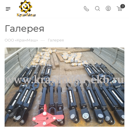
0
Галерея
—
ООО «КранМаш»
Галерея