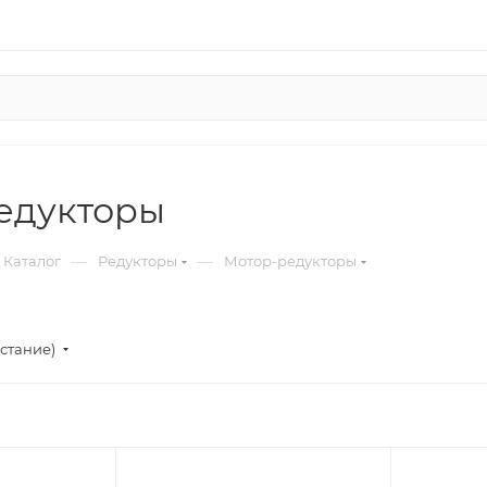
едукторы
—
—
Каталог
Редукторы
Мотор-редукторы
стание)