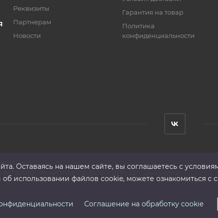
Реквизиты
Гарантия на товар
Партнерам
Я
Политика
Новости
конфиденциальности
анМаш»
та. Оставаясь на нашем сайте, вы соглашаетесь с условия
 667801001 ,Р/с 40702810302500019939, БИК 044525999
б использовании файлов cookie, можете ознакомиться с с
конфиденциальности
Соглашение на обработку cookie