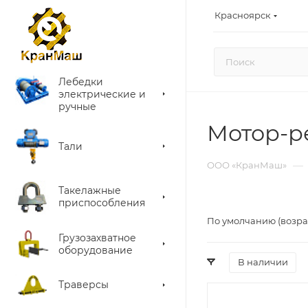
Красноярск
Лебедки
электрические и
ручные
Мотор-р
Тали
—
ООО «КранМаш»
Такелажные
приспособления
По умолчанию (возра
Грузозахватное
оборудование
В наличии
Траверсы