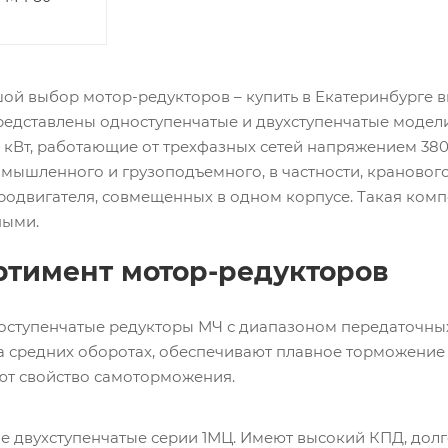
й выбор мотор-редукторов – купить в Екатеринбурге вы
редставлены одноступенчатые и двухступенчатые моде
 кВт, работающие от трехфазных сетей напряжением 380
мышленного и грузоподъемного, в частности, кранового
родвигателя, совмещенных в одном корпусе. Такая комп
ными.
ртимент мотор-редукторов
ступенчатые редукторы МЧ с диапазоном передаточных 
 средних оборотах, обеспечивают плавное торможение 
ют свойство самоторможения.
 двухступенчатые серии 1МЦ. Имеют высокий КПД, долг