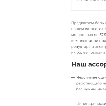
Предлагаем большо
нашем каталоге п
мощностью до 37,5
комплектации про
редуктора и элект
их более компакт
Наш ассо
Червячные одно
работающего на
бесшумны, име
Цилиндрические