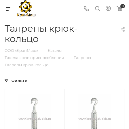
0
Талрепы крюк-
кольцо
—
—
ООО «КранМаш»
Каталог
—
—
Такелажные приспособления
Талрепы
Талрепы крюк-кольцо
ФИЛЬТР