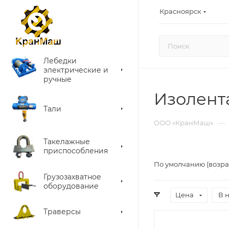
Красноярск
Лебедки
электрические и
ручные
Изолент
Тали
—
ООО «КранМаш»
Такелажные
приспособления
По умолчанию (возра
Грузозахватное
оборудование
Цена
В 
Траверсы