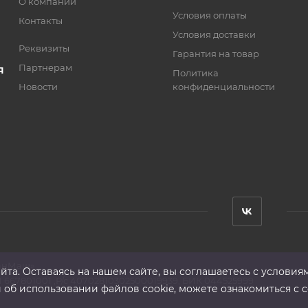
О компании
Условия оплаты
Контакты
Условия доставки
Реквизиты
Гарантия на товар
Партнерам
Я
Политика
Новости
конфиденциальности
анМаш»
та. Оставаясь на нашем сайте, вы соглашаетесь с условия
 667801001 ,Р/с 40702810302500019939, БИК 044525999
б использовании файлов cookie, можете ознакомиться с с