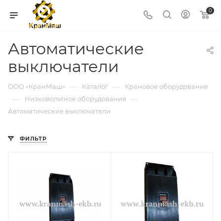
0
Автоматические
выключатели
—
—
ООО «КранМаш»
Каталог
Крановое оборудование
—
—
Низковольтное оборудование
Автоматические выключатели
ФИЛЬТР